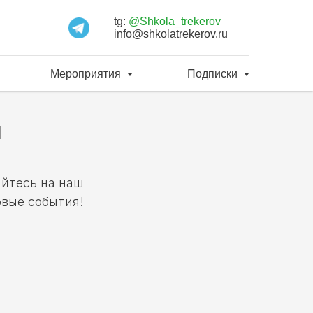
tg:
@Shkola_trekerov
info@shkolatrekerov.ru
Мероприятия
Подписки
я
йтесь на наш
овые события!