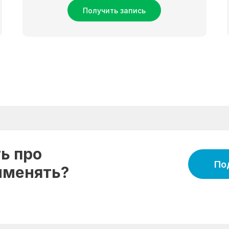
Получить запись
ь про
По
рименять?